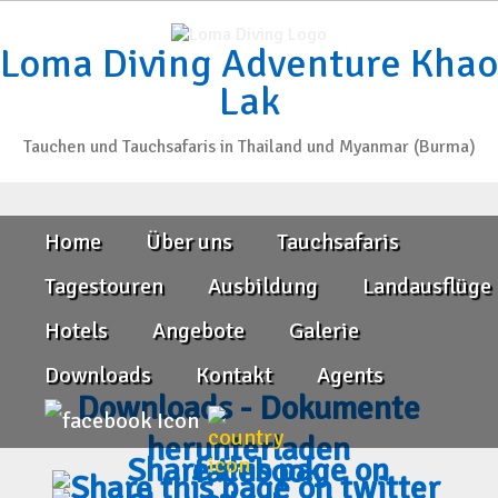
Loma Diving Adventure Khao
Lak
Tauchen und Tauchsafaris in Thailand und Myanmar (Burma)
Home
Über uns
Tauchsafaris
Tagestouren
Ausbildung
Landausflüge
Hotels
Angebote
Galerie
Downloads
Kontakt
Agents
Downloads - Dokumente
herunterladen