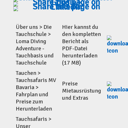
Über uns > Die
Hier kannst du
Tauchschule >
den kompletten
Loma Diving
Bericht als
Adventure -
PDF-Datei
Tauchbasis und
herunterladen
Tauchschule
(17 MB)
Tauchen >
Tauchsafaris MV
Preise
Bavaria >
Mietausrüstung
Fahrplan und
und Extras
Preise zum
Herunterladen
Tauchsafaris >
Unser